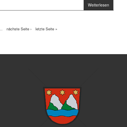
Weiterlesen
über
Bahnböschungsbrand
Mitterberg
…
nächste Seite ›
letzte Seite »