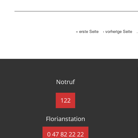
« erste Seite
‹ vorherige Seite
Seiten
Notruf
122
Florianstation
0 47 82 22 22