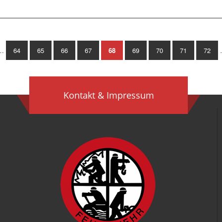
…
64
65
66
67
68
69
70
71
72
Kontakt & Impressum