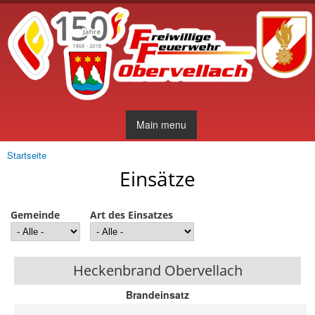
Direkt
zum
Inhalt
Main menu
Startseite
Sie sind hier
Einsätze
Gemeinde
Art des Einsatzes
Heckenbrand Obervellach
Brandeinsatz