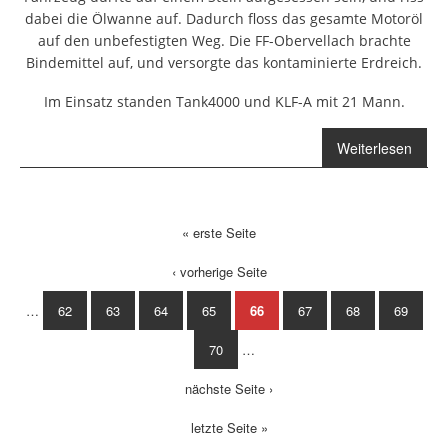
dabei die Ölwanne auf. Dadurch floss das gesamte Motoröl
auf den unbefestigten Weg. Die FF-Obervellach brachte
Bindemittel auf, und versorgte das kontaminierte Erdreich.
Im Einsatz standen Tank4000 und KLF-A mit 21 Mann.
Weiterlesen
über Techn.
Einsatz -
Ölaustritt
« erste Seite
Seiten
‹ vorherige Seite
…
62
63
64
65
66
67
68
69
70
…
nächste Seite ›
letzte Seite »