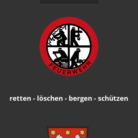
retten - löschen - bergen - schützen