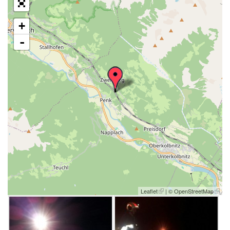
+
-
Leaflet
| ©
OpenStreetMap