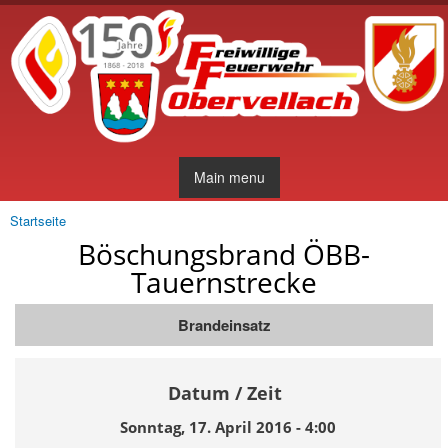
Direkt
zum
Inhalt
Main menu
Startseite
Sie sind hier
Böschungsbrand ÖBB-
Tauernstrecke
Brandeinsatz
Datum / Zeit
Sonntag, 17. April 2016 - 4:00