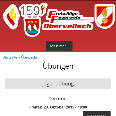
Direkt
zum
Inhalt
Main menu
Startseite
»
Übungsplan
Sie sind hier
Übungen
Jugendübung
Termin
Freitag, 23. Oktober 2015 - 18:00