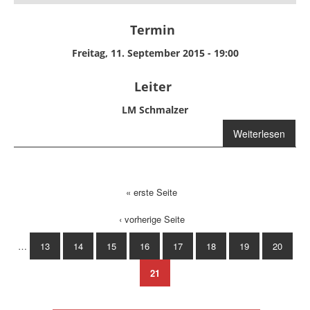
Termin
Freitag, 11. September 2015 - 19:00
Leiter
LM Schmalzer
über Übung
Weiterlesen
« erste Seite
Seiten
‹ vorherige Seite
…
13
14
15
16
17
18
19
20
21