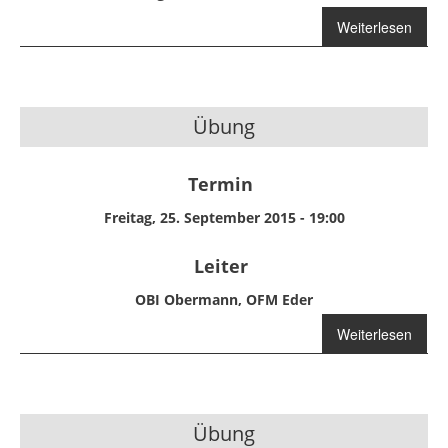
Weiterlesen
über
Jugendübung
Übung
Termin
Freitag, 25. September 2015 - 19:00
Leiter
OBI Obermann, OFM Eder
über Übung
Weiterlesen
Übung