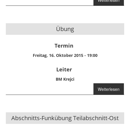
Weiterlesen
über
Jugendübung
Übung
Termin
Freitag, 16. Oktober 2015 - 19:00
Leiter
BM Krejci
über Übung
Weiterlesen
Abschnitts-Funkübung Teilabschnitt-Ost