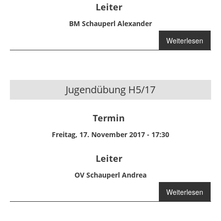
Leiter
BM Schauperl Alexander
Weiterlesen
über Übung
H6/17
Jugendübung H5/17
Termin
Freitag, 17. November 2017 - 17:30
Leiter
OV Schauperl Andrea
Weiterlesen
über
Jugendübung
H5/17