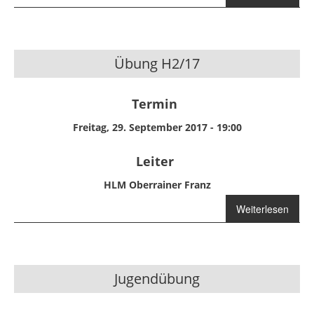
Jugendübung
H2/17
Übung H2/17
Termin
Freitag, 29. September 2017 - 19:00
Leiter
HLM Oberrainer Franz
Weiterlesen
über Übung
H2/17
Jugendübung