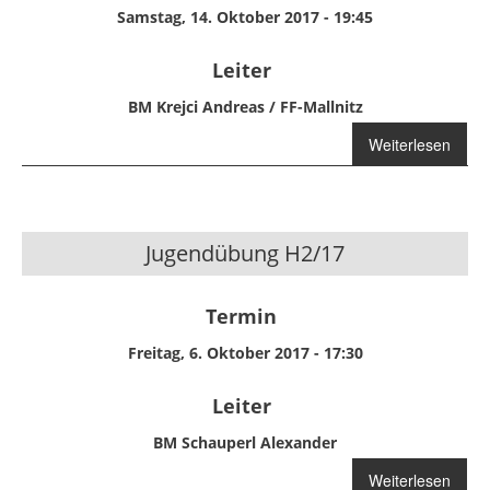
Samstag, 14. Oktober 2017 - 19:45
Leiter
BM Krejci Andreas / FF-Mallnitz
Weiterlesen
über Übung
H3/17
Jugendübung H2/17
Termin
Freitag, 6. Oktober 2017 - 17:30
Leiter
BM Schauperl Alexander
Weiterlesen
über