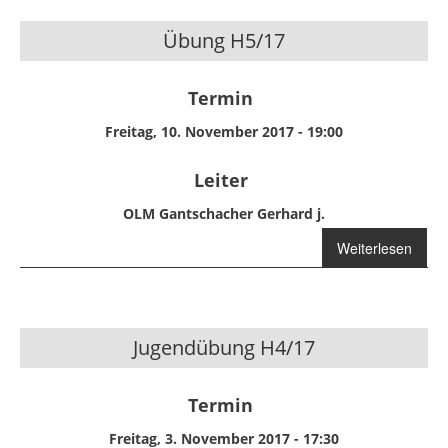
Übung H5/17
Termin
Freitag, 10. November 2017 - 19:00
Leiter
OLM Gantschacher Gerhard j.
Weiterlesen
über Übung
H5/17
Jugendübung H4/17
Termin
Freitag, 3. November 2017 - 17:30