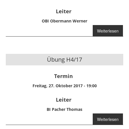
Leiter
OBI Obermann Werner
Weiterlesen
über
Jugendübung
H4/17
Übung H4/17
Termin
Freitag, 27. Oktober 2017 - 19:00
Leiter
BI Pacher Thomas
Weiterlesen
über Übung
H4/17