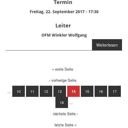
Termin
Freitag, 22. September 2017 - 17:30
Leiter
OFM Winkler Wolfgang
Weiterlesen
über
Jugendübung
« erste Seite
Seiten
‹ vorherige Seite
…
10
11
12
13
14
15
16
17
18
…
nächste Seite ›
letzte Seite »