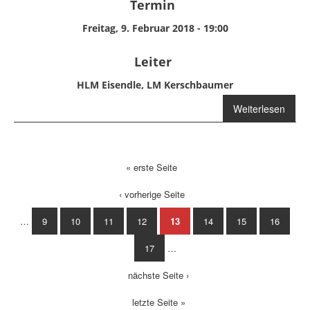
Termin
Freitag, 9. Februar 2018 - 19:00
Leiter
HLM Eisendle, LM Kerschbaumer
über Schulung
Weiterlesen
Atemschutz
« erste Seite
Seiten
‹ vorherige Seite
…
9
10
11
12
13
14
15
16
17
…
nächste Seite ›
letzte Seite »