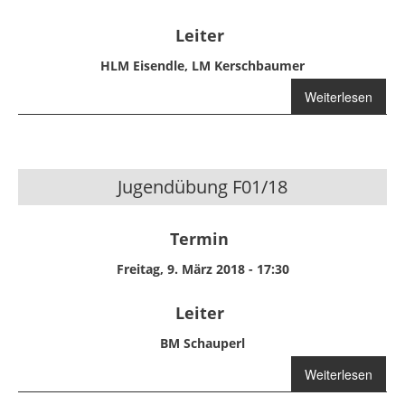
Leiter
HLM Eisendle, LM Kerschbaumer
über Schulung
Weiterlesen
Atemschutz
Jugendübung F01/18
Termin
Freitag, 9. März 2018 - 17:30
Leiter
BM Schauperl
Weiterlesen
über
Jugendübung