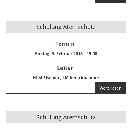
Wissenstest
Station 1
Schulung Atemschutz
Termin
Freitag, 9. Februar 2018 - 19:00
Leiter
HLM Eisendle, LM Kerschbaumer
über Schulung
Weiterlesen
Atemschutz
Schulung Atemschutz