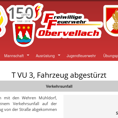
Direkt
zum
Inhalt
Mannschaft
Ausrüstung
Jugendfeuerwehr
Übungsp
T VU 3, Fahrzeug abgestürzt
Verkehrsunfall
am mit den Wehren Mühldorf,
einem Verkehrsunfall auf der
zeug von der Straße abgekommen
S