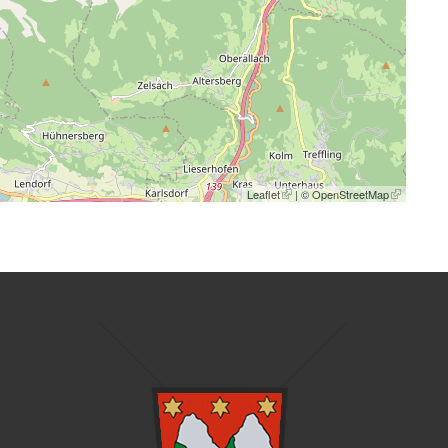
Leaflet
| ©
OpenStreetMap