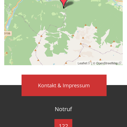
Leaflet
| ©
OpenStreetMap
Kontakt & Impressum
Notruf
122