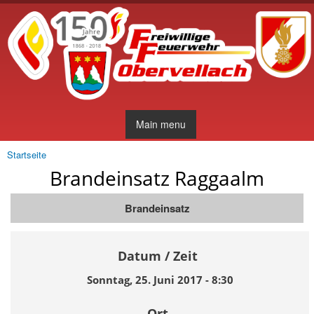
Direkt
zum
Inhalt
Main menu
Startseite
Sie sind hier
Brandeinsatz Raggaalm
Brandeinsatz
Datum / Zeit
Sonntag, 25. Juni 2017 - 8:30
Ort