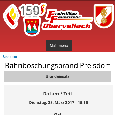
Direkt
zum
Inhalt
Main menu
Startseite
Sie sind hier
Bahnböschungsbrand Preisdorf
Brandeinsatz
Datum / Zeit
Dienstag, 28. März 2017 - 15:15
Ort