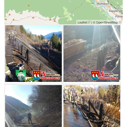
Leaflet
| ©
OpenStreetMap