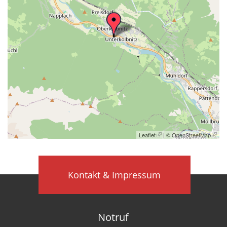
Leaflet
| ©
OpenStreetMap
Kontakt & Impressum
Notruf