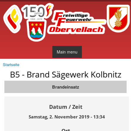
Direkt
zum
Inhalt
Main menu
Startseite
Sie sind hier
B5 - Brand Sägewerk Kolbnitz
Brandeinsatz
Datum / Zeit
Samstag, 2. November 2019 - 13:34
Ort