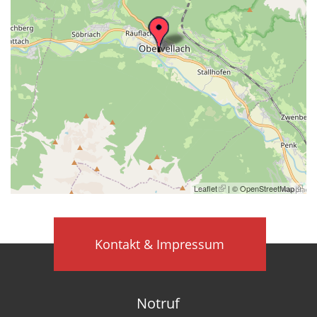
Leaflet
| ©
OpenStreetMap
Kontakt & Impressum
Notruf