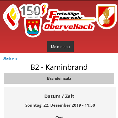
Direkt
zum
Inhalt
Main menu
Startseite
Sie sind hier
B2 - Kaminbrand
Brandeinsatz
Datum / Zeit
Sonntag, 22. Dezember 2019 - 11:50
Ort