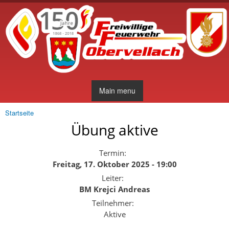
Direkt
zum
Inhalt
Main menu
Startseite
Sie sind hier
Übung aktive
Termin:
Freitag, 17. Oktober 2025 - 19:00
Leiter:
BM Krejci Andreas
Teilnehmer:
Aktive