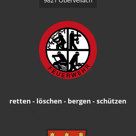
9821 Obervellach
retten - löschen - bergen - schützen