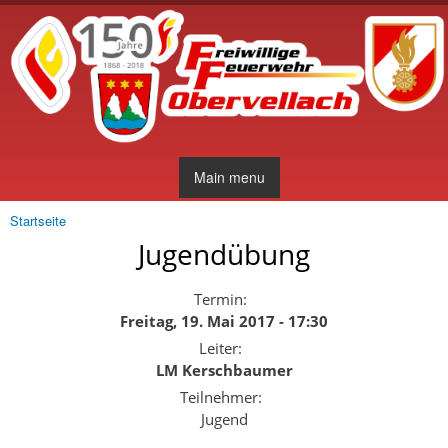
Direkt
zum
Inhalt
Main menu
Startseite
Sie sind hier
Jugendübung
Termin:
Freitag, 19. Mai 2017 - 17:30
Leiter:
LM Kerschbaumer
Teilnehmer:
Jugend