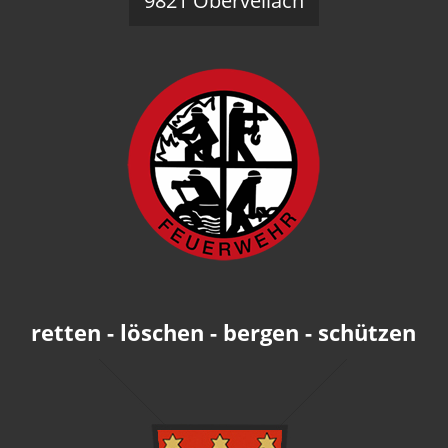
9821 Obervellach
retten - löschen - bergen - schützen