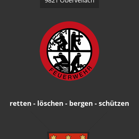
9821 Obervellach
retten - löschen - bergen - schützen