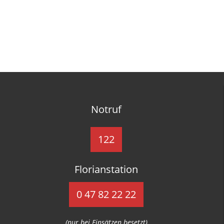
Notruf
122
Florianstation
0 47 82 22 22
(nur bei Einsätzen besetzt)