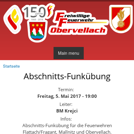
Direkt
zum
Inhalt
Main menu
Startseite
Sie sind hier
Abschnitts-Funkübung
Termin:
Freitag, 5. Mai 2017 - 19:00
Leiter:
BM Krejci
Infos:
Abschnitts-Funkübung für die Feuerwehren
Flattach/Fragant, Mallnitz und Obervellach.