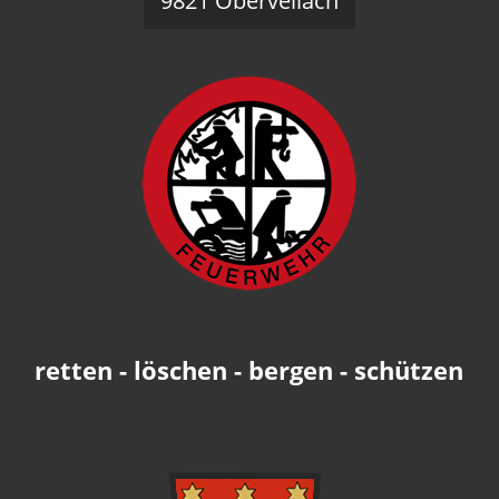
9821 Obervellach
retten - löschen - bergen - schützen